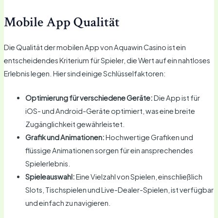
Mobile App Qualität
Die Qualität der mobilen App von Aquawin Casino ist ein
entscheidendes Kriterium für Spieler, die Wert auf ein nahtloses
Erlebnis legen. Hier sind einige Schlüsselfaktoren:
Optimierung für verschiedene Geräte:
Die App ist für
iOS- und Android-Geräte optimiert, was eine breite
Zugänglichkeit gewährleistet.
Grafik und Animationen:
Hochwertige Grafiken und
flüssige Animationen sorgen für ein ansprechendes
Spielerlebnis.
Spieleauswahl:
Eine Vielzahl von Spielen, einschließlich
Slots, Tischspielen und Live-Dealer-Spielen, ist verfügbar
und einfach zu navigieren.