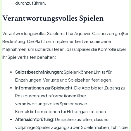
durchzuführen.
Verantwortungsvolles Spielen
Verantwortungsvolles Spielen ist für Aquawin Casino von großer
Bedeutung. Die Plattform implementiert verschiedene
Maßnahmen, um sicherzustellen, dass Spieler die Kontrolle über
ihr Spielverhalten behalten:
Selbstbeschränkungen:
Spieler können Limits für
Einzahlungen, Verluste und Spielzeiten festlegen.
Informationen zur Spielsucht:
Die App bietet Zugang zu
Ressourcen und Informationen über
verantwortungsvolles Spielen sowie
Kontaktinformationen für Hilfsorganisationen.
Alterssichtprüfung:
Um sicherzustellen, dass nur
volljährige Spieler Zugang zu den Spielen haben, führt die