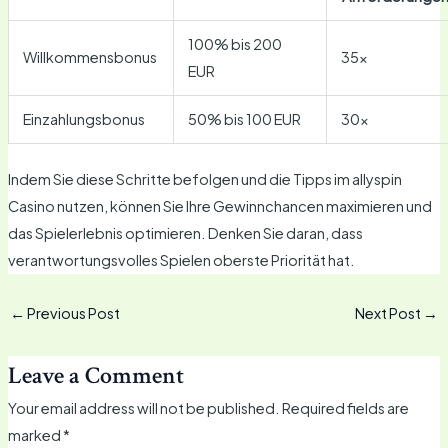
100% bis 200
Willkommensbonus
35x
EUR
Einzahlungsbonus
50% bis 100 EUR
30x
Indem Sie diese Schritte befolgen und die Tipps im allyspin
Casino nutzen, können Sie Ihre Gewinnchancen maximieren und
das Spielerlebnis optimieren. Denken Sie daran, dass
verantwortungsvolles Spielen oberste Priorität hat.
←
Previous Post
Next Post
→
Leave a Comment
Your email address will not be published.
Required fields are
marked
*