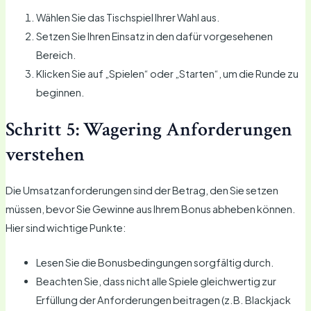
Wählen Sie das Tischspiel Ihrer Wahl aus.
Setzen Sie Ihren Einsatz in den dafür vorgesehenen
Bereich.
Klicken Sie auf „Spielen“ oder „Starten“, um die Runde zu
beginnen.
Schritt 5: Wagering Anforderungen
verstehen
Die Umsatzanforderungen sind der Betrag, den Sie setzen
müssen, bevor Sie Gewinne aus Ihrem Bonus abheben können.
Hier sind wichtige Punkte:
Lesen Sie die Bonusbedingungen sorgfältig durch.
Beachten Sie, dass nicht alle Spiele gleichwertig zur
Erfüllung der Anforderungen beitragen (z.B. Blackjack