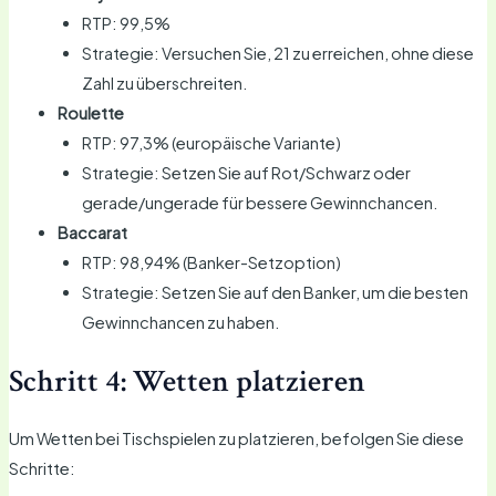
RTP: 99,5%
Strategie: Versuchen Sie, 21 zu erreichen, ohne diese
Zahl zu überschreiten.
Roulette
RTP: 97,3% (europäische Variante)
Strategie: Setzen Sie auf Rot/Schwarz oder
gerade/ungerade für bessere Gewinnchancen.
Baccarat
RTP: 98,94% (Banker-Setzoption)
Strategie: Setzen Sie auf den Banker, um die besten
Gewinnchancen zu haben.
Schritt 4: Wetten platzieren
Um Wetten bei Tischspielen zu platzieren, befolgen Sie diese
Schritte: