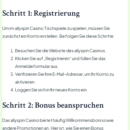
Schritt 1: Registrierung
Um im allyspin Casino Tischspiele zu spielen, müssen Sie
zunächst ein Konto erstellen. Befolgen Sie diese Schritte:
Besuchen Sie die Website des allyspin Casinos.
Klicken Sie auf „Registrieren“ und füllen Sie das
Anmeldeformular aus.
Verifizieren Sie Ihre E-Mail-Adresse, um Ihr Konto zu
aktivieren.
Loggen Sie sich in Ihr neues Konto ein.
Schritt 2: Bonus beanspruchen
Das allyspin Casino bietet häufig Willkommensboni sowie
andere Promotionen an. Hier ist, wie Sie einen Bonus