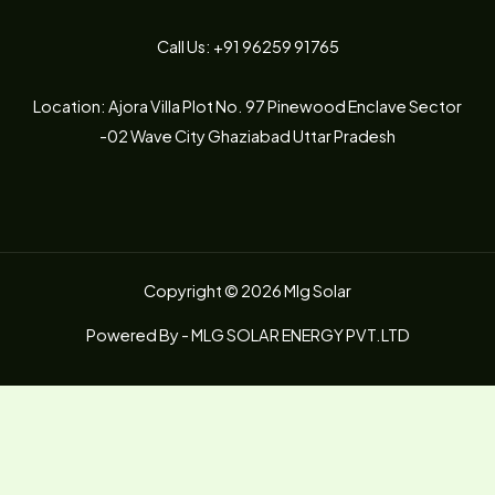
Call Us: +91 96259 91765
Location: Ajora Villa Plot No. 97 Pinewood Enclave Sector
-02 Wave City Ghaziabad Uttar Pradesh
Copyright © 2026 Mlg Solar
Powered By - MLG SOLAR ENERGY PVT.LTD