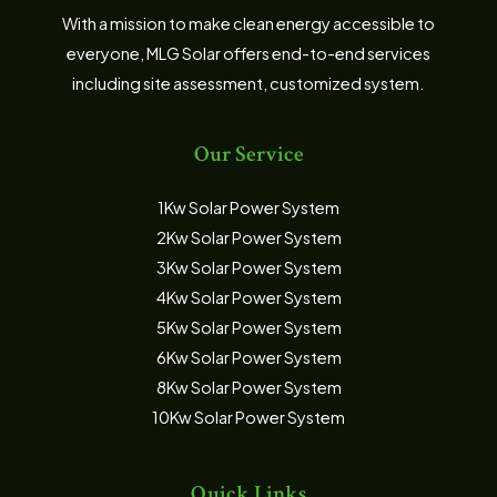
With a mission to make clean energy accessible to
everyone, MLG Solar offers end-to-end services
including site assessment, customized system.
Our Service
1Kw Solar Power System
2Kw Solar Power System
3Kw Solar Power System
4Kw Solar Power System
5Kw Solar Power System
6Kw Solar Power System
8Kw Solar Power System
10Kw Solar Power System
Quick Links