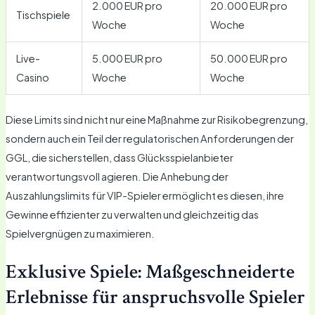
2.000 EUR pro
20.000 EUR pro
Tischspiele
Woche
Woche
Live-
5.000 EUR pro
50.000 EUR pro
Casino
Woche
Woche
Diese Limits sind nicht nur eine Maßnahme zur Risikobegrenzung,
sondern auch ein Teil der regulatorischen Anforderungen der
GGL, die sicherstellen, dass Glücksspielanbieter
verantwortungsvoll agieren. Die Anhebung der
Auszahlungslimits für VIP-Spieler ermöglicht es diesen, ihre
Gewinne effizienter zu verwalten und gleichzeitig das
Spielvergnügen zu maximieren.
Exklusive Spiele: Maßgeschneiderte
Erlebnisse für anspruchsvolle Spieler