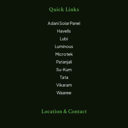
Quick Links
Adani Solar Panel
Havells
Lubi
Luminous
Microtek
Patanjali
Su-Kum
Tata
Vikaram
Waaree
Location & Contact