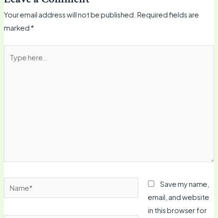
Your email address will not be published.
Required fields are
marked
*
Type
here..
Name*
Save my name,
email, and website
in this browser for