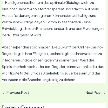
in Hand gehen sollten, um das optimale Gleichgewicht zu
erreichen. Indem Anbieter transparent und adaptiv auf neue
Herausforderungen reagieren, können sie nachhaltige und
vertrauenswürdige Player-Communities fördern – eine
Entwicklung, die den Branchenstandards und den Erwartungen
der Nutzer gerecht wird.
Abschließend lässt sich sagen: Die Zukunft der Online-Casino-
Regeln liegt in ihrer Fähigkeit, technologische Innovationen zu
integrieren und gleichzeitig den fundamentalen Wert der
Spielsicherheit hoch zu halten. Regulierte Innovation bleibt das
wichtigste Mittel, um das Spielerlebnis zu verbessern und das
Vertrauen in die Branche langfristig zu sichern.
←
Previous Post
Next Post
→
Leave a Comment