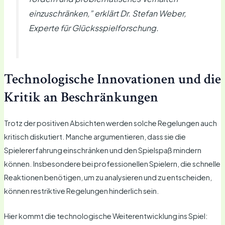
einzuschränken,” erklärt Dr. Stefan Weber,
Experte für Glücksspielforschung.
Technologische Innovationen und die
Kritik an Beschränkungen
Trotz der positiven Absichten werden solche Regelungen auch
kritisch diskutiert. Manche argumentieren, dass sie die
Spielererfahrung einschränken und den Spielspaß mindern
können. Insbesondere bei professionellen Spielern, die schnelle
Reaktionen benötigen, um zu analysieren und zu entscheiden,
können restriktive Regelungen hinderlich sein.
Hier kommt die technologische Weiterentwicklung ins Spiel: