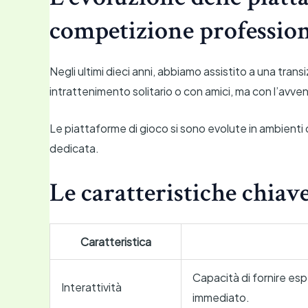
competizione professio
Negli ultimi dieci anni, abbiamo assistito a una trans
intrattenimento solitario o con amici, ma con l’avven
Le piattaforme di gioco si sono evolute in ambienti 
dedicata.
Le caratteristiche chiav
Caratteristica
Capacità di fornire es
Interattività
immediato.