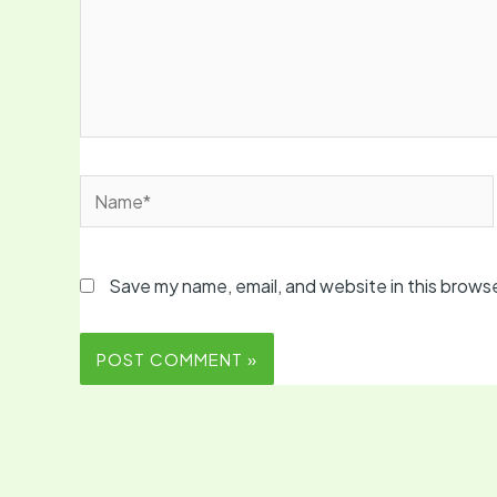
Name*
Save my name, email, and website in this browse