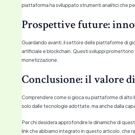
piattaforma ha sviluppato strumenti analitici che p
Prospettive future: inno
Guardando avanti, il settore delle piattaforme di gi
artificiale e blockchain. Questi sviluppi promettono
monetizzazione.
Conclusione: il valore d
Comprendere come si gioca su piattaforme di alto live
solo dalle tecnologie adottate, ma anche dalla capa
Per chi desidera approfondire le dinamiche di ques
link che abbiamo integrato in questo articolo, che r