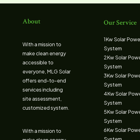
About
Our Service
1Kw Solar Powe
With a mission to
System
make clean energy
2Kw Solar Pow
accessible to
System
everyone, MLG Solar
3Kw Solar Pow
offers end-to-end
System
services including
4Kw Solar Pow
site assessment,
System
customized system.
5Kw Solar Pow
System
6Kw Solar Pow
With a mission to
System
make clean energy