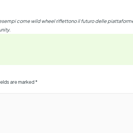
esempi come wild wheel riflettono il futuro delle piattafor
nity.
ields are marked
*