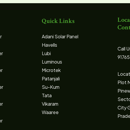
Loca
Quick Links
Cont
r
Adani Solar Panel
Havells
Call 
er
Lubi
91765
Luminous
er
Microtek
Locati
Patanjali
Plot 
er
Su-Kum
Pinew
Tata
Secto
er
Vikaram
City 
Waaree
Prad
er