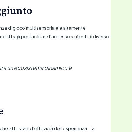
aggiunto
enza di gioco multisensoriale e altamente
dettagli per facilitare l’accesso a utenti di diverso
reare un ecosistema dinamico e
e
 che attestano l’efficacia dell’esperienza. La