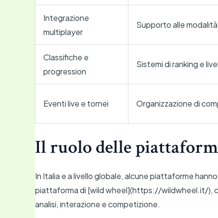
Integrazione
Supporto alle modalità 
multiplayer
Classifiche e
Sistemi di ranking e liv
progression
Eventi live e tornei
Organizzazione di compet
Il ruolo delle piattafor
In Italia e a livello globale, alcune piattaforme hann
piattaforma di [wild wheel](https://wildwheel.it/), ch
analisi, interazione e competizione.