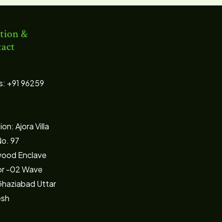
tion &
act
Us: +91 96259
on: Ajora Villa
No. 97
ood Enclave
r -02 Wave
Ghaziabad Uttar
esh