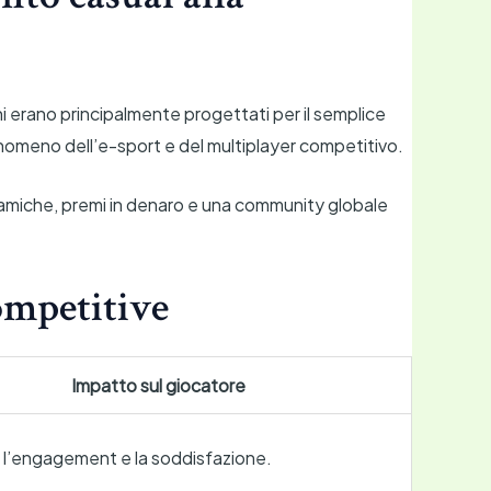
ochi erano principalmente progettati per il semplice
 fenomeno dell’e-sport e del multiplayer competitivo.
inamiche, premi in denaro e una community globale
competitive
Impatto sul giocatore
l’engagement e la soddisfazione.