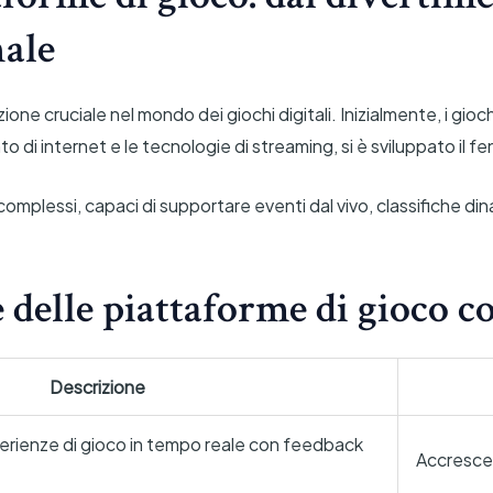
nale
izione cruciale nel mondo dei giochi digitali. Inizialmente, i gi
to di internet e le tecnologie di streaming, si è sviluppato il
complessi, capaci di supportare eventi dal vivo, classifiche d
e delle piattaforme di gioco 
Descrizione
perienze di gioco in tempo reale con feedback
Accresce 