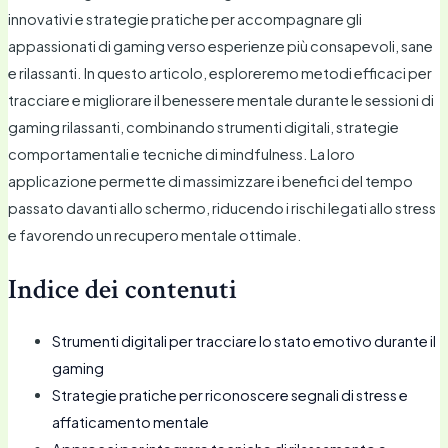
innovativi e strategie pratiche per accompagnare gli
appassionati di gaming verso esperienze più consapevoli, sane
e rilassanti. In questo articolo, esploreremo metodi efficaci per
tracciare e migliorare il benessere mentale durante le sessioni di
gaming rilassanti, combinando strumenti digitali, strategie
comportamentali e tecniche di mindfulness. La loro
applicazione permette di massimizzare i benefici del tempo
passato davanti allo schermo, riducendo i rischi legati allo stress
e favorendo un recupero mentale ottimale.
Indice dei contenuti
Strumenti digitali per tracciare lo stato emotivo durante il
gaming
Strategie pratiche per riconoscere segnali di stress e
affaticamento mentale