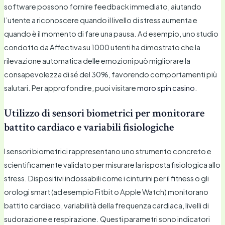
software possono fornire feedback immediato, aiutando
l’utente a riconoscere quando il livello di stress aumenta e
quando è il momento di fare una pausa. Ad esempio, uno studio
condotto da Affectiva su 1000 utenti ha dimostrato che la
rilevazione automatica delle emozioni può migliorare la
consapevolezza di sé del 30%, favorendo comportamenti più
salutari. Per approfondire, puoi visitare
moro spin casino
.
Utilizzo di sensori biometrici per monitorare
battito cardiaco e variabili fisiologiche
I sensori biometrici rappresentano uno strumento concreto e
scientificamente validato per misurare la risposta fisiologica allo
stress. Dispositivi indossabili come i cinturini per il fitness o gli
orologi smart (ad esempio Fitbit o Apple Watch) monitorano
battito cardiaco, variabilità della frequenza cardiaca, livelli di
sudorazione e respirazione. Questi parametri sono indicatori