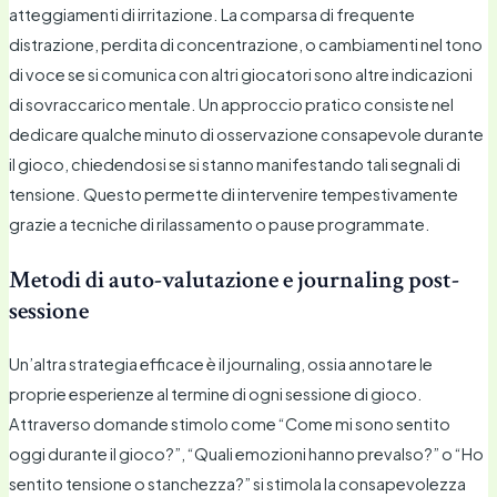
atteggiamenti di irritazione. La comparsa di frequente
distrazione, perdita di concentrazione, o cambiamenti nel tono
di voce se si comunica con altri giocatori sono altre indicazioni
di sovraccarico mentale. Un approccio pratico consiste nel
dedicare qualche minuto di osservazione consapevole durante
il gioco, chiedendosi se si stanno manifestando tali segnali di
tensione. Questo permette di intervenire tempestivamente
grazie a tecniche di rilassamento o pause programmate.
Metodi di auto-valutazione e journaling post-
sessione
Un’altra strategia efficace è il journaling, ossia annotare le
proprie esperienze al termine di ogni sessione di gioco.
Attraverso domande stimolo come “Come mi sono sentito
oggi durante il gioco?”, “Quali emozioni hanno prevalso?” o “Ho
sentito tensione o stanchezza?” si stimola la consapevolezza