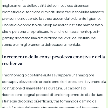
miglioramento della qualità del sonno. L’uso di sensori
biometrici e di tecniche di mindfulness facilitano il rilassamento
pre-sonno, riducendo lo stress accumulato durante il giorno.
Uno studio condotto dal Sleep Research Institute ha mostrato
che le persone che praticano tecniche di rilassamento post-
gaming riportano una diminuzione del 25% dei disturbi del
sonno e un miglioramento del recupero mentale.
Incremento della consapevolezza emotiva e della
resilienza
Il monitoraggio costante aiuta a sviluppare una maggiore
consapevolezza delle proprie emozioni e reazioni, favorendo la
costruzione di una resilienza duratura. La capacità di
riconoscere i segnali precoci di tensione permette di adottare
strategie di coping più efficaci, trasformando il gaming da
attività potenzialmente stressante a momento di benessere