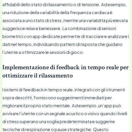
affidabili dello stato di rilassamento o di tensione. Ad esempio,
una riduzione della variabilità della frequenza cardiaca è
associata a uno stato di stress, mentre una variabilità più elevata
suggerisce relax e benessere. La combinazione di sensori
biometrici con app dedicate permette di tracciare e analizzare i
dati nel tempo, individuando pattern di risposta che guidano
l’utente a ottimizzare le sessioni di gioco.
Implementazione di feedback in tempo reale per
ottimizzare il rilassamento
I sistemi di feedback in tempo reale, integrati con gli strumenti
sopra descritti, forniscono suggerimenti immediati per
migliorare il proprio stato mentale. Ad esempio, un’app può
avvisare l’utente con un segnale acustico o visivo quando i livelli
di stress superano una soglia predeterminata e suggerire
tecniche di respirazione o pause strategiche. Questo