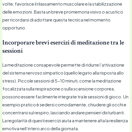
volte, favorisce il rilassamento muscolare e la stabilizzazione
delle emozioni. Basta un breve promemoria visivo o acustico
per ricordarsi di adottare questa tecnica nel momento
opportuno.
Incorporare brevi esercizi di meditazione tra le
sessioni
La meditazione consapevole permette di ridurre l’attivazione
del sistema nervoso simpatico (quello legato alla risposta allo
stress). Piccole sessioni di 5-10 minuti, come la meditazione
focalizzata sulla respirazione o sulla scansione corporea,
possono essere facilmente integrate tra le sessioni di gioco. Un
esempio pratico è sedersi comodamente, chiudere gli occhi e
concentrarsi sul respiro, lasciando andare pensieri disturbanti.
La regolarità di questi esercizi aiuta a mantenere alta la resilienza
emotiva nell’intero arco della giornata.