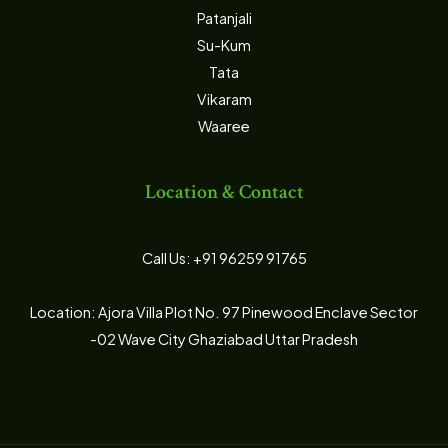
Patanjali
Su-Kum
Tata
Vikaram
Waaree
Location & Contact
Call Us: +91 96259 91765
Location: Ajora Villa Plot No. 97 Pinewood Enclave Sector
-02 Wave City Ghaziabad Uttar Pradesh