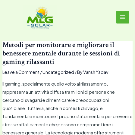
Skip
MAI
to
MEN
content
Metodi per monitorare e migliorare il
benessere mentale durante le sessioni di
gaming rilassanti
Leave a Comment
/
Uncategorized
/ By
Vansh Yadav
Il gaming, specialmente quello volto al rilassamento,
rappresenta un’attività diffusa tra milioni di persone che
cercano di svagarsi e dimenticare le preoccupazioni
quotidiane. Tuttavia, anche in contesti di svago, è
fondamentale monitorare il proprio stato mentale per prevenire
stress e affaticamento che possono compromettere il
benessere generale. La tecnologia moderna offre strumenti