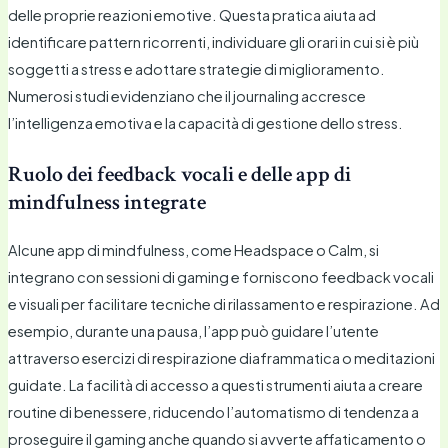
delle proprie reazioni emotive. Questa pratica aiuta ad
identificare pattern ricorrenti, individuare gli orari in cui si è più
soggetti a stress e adottare strategie di miglioramento.
Numerosi studi evidenziano che il journaling accresce
l’intelligenza emotiva e la capacità di gestione dello stress.
Ruolo dei feedback vocali e delle app di
mindfulness integrate
Alcune app di mindfulness, come Headspace o Calm, si
integrano con sessioni di gaming e forniscono feedback vocali
e visuali per facilitare tecniche di rilassamento e respirazione. Ad
esempio, durante una pausa, l’app può guidare l’utente
attraverso esercizi di respirazione diaframmatica o meditazioni
guidate. La facilità di accesso a questi strumenti aiuta a creare
routine di benessere, riducendo l’automatismo di tendenza a
proseguire il gaming anche quando si avverte affaticamento o