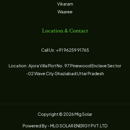
Vikaram
Waaree
Location & Contact
Call Us: +91 96259 91765
Location: Ajora Villa Plot No. 97 Pinewood Enclave Sector
-02 Wave City Ghaziabad Uttar Pradesh
Copyright © 2026 Mlg Solar
Powered By - MLG SOLAR ENERGY PVT.LTD