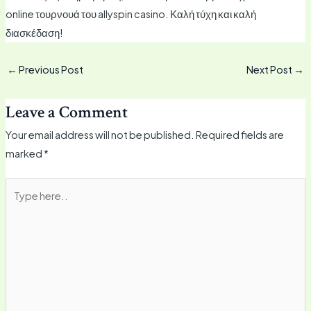
online τουρνουά του allyspin casino. Καλή τύχη και καλή
διασκέδαση!
←
Previous Post
Next Post
→
Leave a Comment
Your email address will not be published.
Required fields are
marked
*
Type
here..