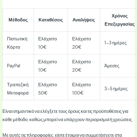
Χρόνος
Μέθοδος
Καταθέσεις
Αναλήψεις
Επεξεργασίας
Πιστωτική
Ελάχιστο
Ελάχιστο
1-3 ημέρες
Κάρτα
10€
20€
Ελάχιστο
Ελάχιστο
PayPal
Άμεσες
10€
20€
Τραπεζική
Ελάχιστο
Ελάχιστο
3-5 ημέρες
Μεταφορά
50€
100€
Είναι σημαντικό να ελέγξετε τους όρους και τις προϋποθέσεις για
κάθε μέθοδο, καθώς μπορεί να υπάρχουν περιορισμοί ή χρεώσεις.
Με αυτές τις πληροφορίες, είστε έτοιμοι να συμμετάσχετε στα