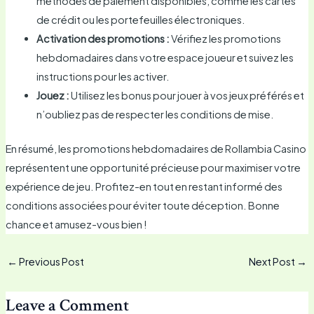
méthodes de paiement disponibles, comme les cartes
de crédit ou les portefeuilles électroniques.
Activation des promotions :
Vérifiez les promotions
hebdomadaires dans votre espace joueur et suivez les
instructions pour les activer.
Jouez :
Utilisez les bonus pour jouer à vos jeux préférés et
n’oubliez pas de respecter les conditions de mise.
En résumé, les promotions hebdomadaires de Rollambia Casino
représentent une opportunité précieuse pour maximiser votre
expérience de jeu. Profitez-en tout en restant informé des
conditions associées pour éviter toute déception. Bonne
chance et amusez-vous bien !
←
Previous Post
Next Post
→
Leave a Comment