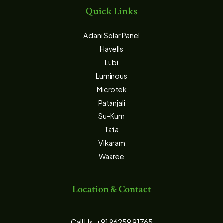
Quick Links
Adani Solar Panel
Havells
Lubi
Luminous
Microtek
Patanjali
Su-Kum
Tata
Vikaram
Waaree
Location & Contact
Call Us: +91 96259 91765