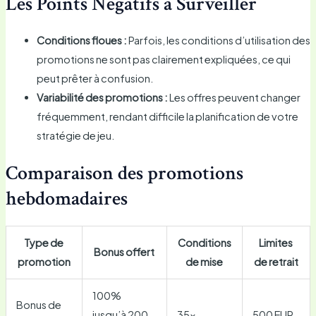
Les Points Négatifs à Surveiller
Conditions floues :
Parfois, les conditions d’utilisation des
promotions ne sont pas clairement expliquées, ce qui
peut prêter à confusion.
Variabilité des promotions :
Les offres peuvent changer
fréquemment, rendant difficile la planification de votre
stratégie de jeu.
Comparaison des promotions
hebdomadaires
Type de
Conditions
Limites
Bonus offert
promotion
de mise
de retrait
100%
Bonus de
jusqu’à 200
35x
500 EUR