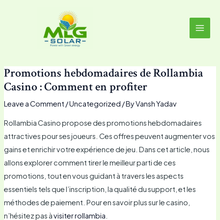
Skip
MAI
to
MEN
content
Promotions hebdomadaires de Rollambia
Casino : Comment en profiter
Leave a Comment
/
Uncategorized
/ By
Vansh Yadav
Rollambia Casino propose des promotions hebdomadaires
attractives pour ses joueurs. Ces offres peuvent augmenter vos
gains et enrichir votre expérience de jeu. Dans cet article, nous
allons explorer comment tirer le meilleur parti de ces
promotions, tout en vous guidant à travers les aspects
essentiels tels que l’inscription, la qualité du support, et les
méthodes de paiement. Pour en savoir plus sur le casino,
n’hésitez pas à
visiter rollambia
.