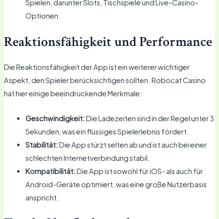
Spielen, darunter Slots, Tischspiele und Live-Casino-
Optionen.
Reaktionsfähigkeit und Performance
Die Reaktionsfähigkeit der App ist ein weiterer wichtiger
Aspekt, den Spieler berücksichtigen sollten. Robocat Casino
hat hier einige beeindruckende Merkmale:
Geschwindigkeit:
Die Ladezeiten sind in der Regel unter 3
Sekunden, was ein flüssiges Spielerlebnis fördert.
Stabilität:
Die App stürzt selten ab und ist auch bei einer
schlechten Internetverbindung stabil.
Kompatibilität:
Die App ist sowohl für iOS- als auch für
Android-Geräte optimiert, was eine große Nutzerbasis
anspricht.