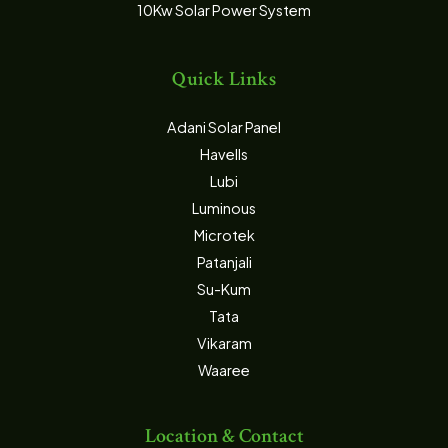
10Kw Solar Power System
Quick Links
Adani Solar Panel
Havells
Lubi
Luminous
Microtek
Patanjali
Su-Kum
Tata
Vikaram
Waaree
Location & Contact