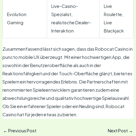
Live-Casino-
Live
Evolution
Spezialist,
Roulette,
Gaming
realistische Dealer-
Live
Interaktion
Blackjack
Zusammenfassend lässt sich sagen, dass das Robocat Casino in
puncto mobile UX überzeugt. Mit einer hochwertigen App, die
sowohl in der Benutzeroberfläche als auch in der
Reaktionsfähigkeit und der Touch-Oberfläche glänzt, bietet es
Spielern ein hervorragendes Erlebnis. Die Partnerschaften mit
renommierten Spieleentwicklern garantieren zudem eine
abwechslungsreiche und qualitativ hochwertige Spielauswahl.
Ob Sie ein erfahrener Spieler oder ein Neuling sind, Robocat
Casino hat für jeden etwas zu bieten.
←
Previous Post
Next Post
→