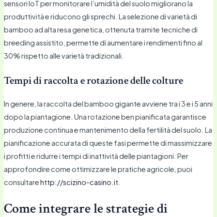
sensori IoT per monitorare l’umidità del suolo migliorano la
produttività e riducono gli sprechi. La selezione di varietà di
bamboo ad alta resa genetica, ottenuta tramite tecniche di
breeding assistito, permette di aumentare i rendimenti fino al
30% rispetto alle varietà tradizionali.
Tempi di raccolta e rotazione delle colture
In genere, la raccolta del bamboo gigante avviene tra i 3 e i 5 anni
dopo la piantagione. Una rotazione ben pianificata garantisce
produzione continua e mantenimento della fertilità del suolo. La
pianificazione accurata di queste fasi permette di massimizzare
i profitti e ridurre i tempi di inattività delle piantagioni. Per
approfondire come ottimizzare le pratiche agricole, puoi
consultare
http://scizino-casino.it
.
Come integrare le strategie di