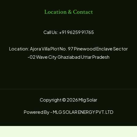
Location & Contact
Call Us: +91 96259 91765
Location: Ajora Villa Plot No. 97 Pinewood Enclave Sector
-02 Wave City Ghaziabad Uttar Pradesh
Copyright © 2026 Mlg Solar
Powered By - MLG SOLAR ENERGY PVT.LTD