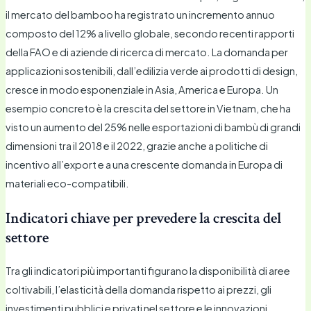
il mercato del bamboo ha registrato un incremento annuo
composto del 12% a livello globale, secondo recenti rapporti
della FAO e di aziende di ricerca di mercato. La domanda per
applicazioni sostenibili, dall’edilizia verde ai prodotti di design,
cresce in modo esponenziale in Asia, America e Europa. Un
esempio concreto è la crescita del settore in Vietnam, che ha
visto un aumento del 25% nelle esportazioni di bambù di grandi
dimensioni tra il 2018 e il 2022, grazie anche a politiche di
incentivo all’export e a una crescente domanda in Europa di
materiali eco-compatibili.
Indicatori chiave per prevedere la crescita del
settore
Tra gli indicatori più importanti figurano la disponibilità di aree
coltivabili, l’elasticità della domanda rispetto ai prezzi, gli
investimenti pubblici e privati nel settore e le innovazioni