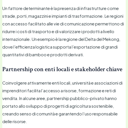
Un fattore determinante è la presenza di infrastrutture come
strade, porti, magazzini e impianti di trasformazione. Le regioni
con accesso facilitato alle vie di comunicazione permettono di
ridurre i costi di trasporto e di valorizzare i prodotti a livello
internazionale. Un esempio è la regione del Delta del Mekong,
dove l’efficienza logistica supporta l’esportazione di grandi
quantitativi di bamboo e prodotti derivati.
Partnership con enti locali e stakeholder chiave
Coinvolgere attivamente enti locali, università e associazioni di
imprenditori facilita l’accesso a risorse, formazione e reti di
vendita. In alcune aree, partnership pubblico-privato hanno
portato allo sviluppo di progetti di agricoltura sostenibile,
creando senso di comunità e garantendo l’uso responsabile
delle risorse.