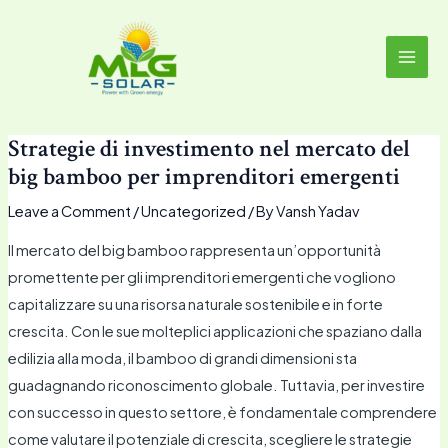
Skip
MAI
to
MEN
content
Strategie di investimento nel mercato del
big bamboo per imprenditori emergenti
Leave a Comment
/
Uncategorized
/ By
Vansh Yadav
Il mercato del big bamboo rappresenta un’opportunità
promettente per gli imprenditori emergenti che vogliono
capitalizzare su una risorsa naturale sostenibile e in forte
crescita. Con le sue molteplici applicazioni che spaziano dalla
edilizia alla moda, il bamboo di grandi dimensioni sta
guadagnando riconoscimento globale. Tuttavia, per investire
con successo in questo settore, è fondamentale comprendere
come valutare il potenziale di crescita, scegliere le strategie