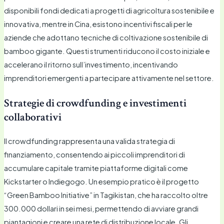
disponibili fondi dedicati a progetti di agricoltura sostenibile e
innovativa, mentre in Cina, esistono incentivi fiscali per le
aziende che adottano tecniche di coltivazione sostenibile di
bamboo gigante. Questi strumenti riducono il costo iniziale e
accelerano il ritorno sull’investimento, incentivando
imprenditori emergenti a partecipare attivamente nel settore.
Strategie di crowdfunding e investimenti
collaborativi
Il crowdfunding rappresenta una valida strategia di
finanziamento, consentendo ai piccoli imprenditori di
accumulare capitale tramite piattaforme digitali come
Kickstarter o Indiegogo. Un esempio pratico è il progetto
“Green Bamboo Initiative” in Tagikistan, che ha raccolto oltre
300.000 dollari in sei mesi, permettendo di avviare grandi
piantagioni e creare una rete di distribuzione locale. Gli