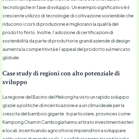
tecnologiche in fase di sviluppo. Un esempio significativo è il
crescente utilizzo di tecnologie di coltivazione sostenibile che
riducono i costi di produzione e migliorano la qualità del
prodotto finito. Inoltre, l’adozione di certificazioni di
sostenibilità da parte di produttori e grandi aziende di design
aumenta la competitività e l’appeal del prodotto sul mercato
globale.
Case study di regioni con alto potenziale di
sviluppo
La regione del Bacino del Mekong ha visto un rapido sviluppo
grazie a politiche di incentivazione e a un clima ideale per la
crescita del bamboo gigante. In particolare, provinces come
Kampong Cham in Cambogia hanno attirato investimenti esteri
e locali, incentivando agricoltori e imprenditori a sviluppare
coltivazioni di grande scala. La collaborazione tra enti locali e