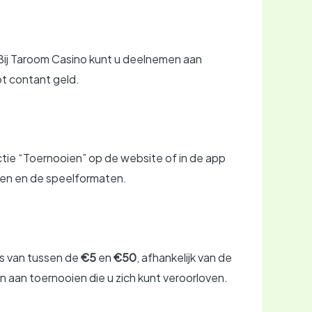
 Bij Taroom Casino kunt u deelnemen aan
ot contant geld.
ctie “Toernooien” op de website of in de app
sten en de speelformaten.
js van tussen de
€5
en
€50
, afhankelijk van de
n aan toernooien die u zich kunt veroorloven.