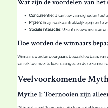
Wat zijn de voordelen van het 
Concurrentie:
U kunt uw vaardigheden teste
Prijzen:
Er zijn vaak aantrekkelijke prijzen te 
Sociale interactie:
U kunt nieuwe mensen ont
Hoe worden de winnaars bepa
Winnaars worden doorgaans bepaald op basis van de 
van elk toernooi te lezen, aangezien deze kunnen v
Veelvoorkomende Myth
Mythe 1: Toernooien zijn allee
Dit is niet waar! Toernooien zijn toegankelijk voor 