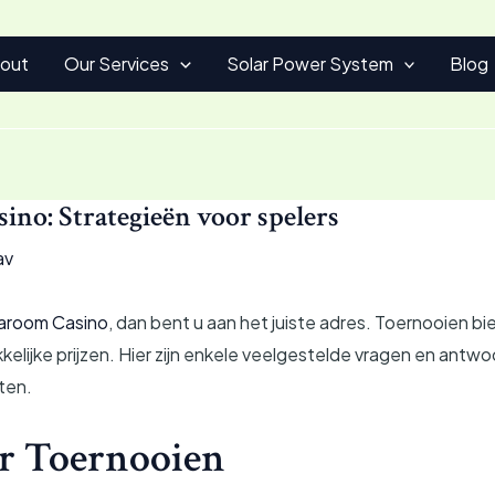
out
Our Services
Solar Power System
Blog
ino: Strategieën voor spelers
av
aroom Casino
, dan bent u aan het juiste adres. Toernooien 
lijke prijzen. Hier zijn enkele veelgestelde vragen en antwo
ten.
er Toernooien