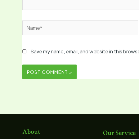
Name*
Save my name, email, and website in this browse
About
Our Service