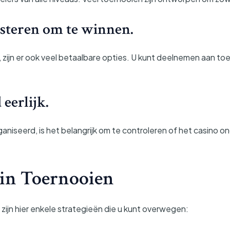
esteren om te winnen.
, zijn er ook veel betaalbare opties. U kunt deelnemen aan t
 eerlijk.
iseerd, is het belangrijk om te controleren of het casino o
 in Toernooien
zijn hier enkele strategieën die u kunt overwegen: