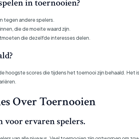
spelen in toernooien?
n tegen andere spelers.
winnen, die de moeite waard zijn.
moeten die dezelfde interesses delen.
ald?
hoogste scores die tijdens het toernooi zijn behaald. Het i
ariëren.
es Over Toernooien
n voor ervaren spelers.
spelers van alle niveaus. Veel toernooien zijn ontworpen om zo