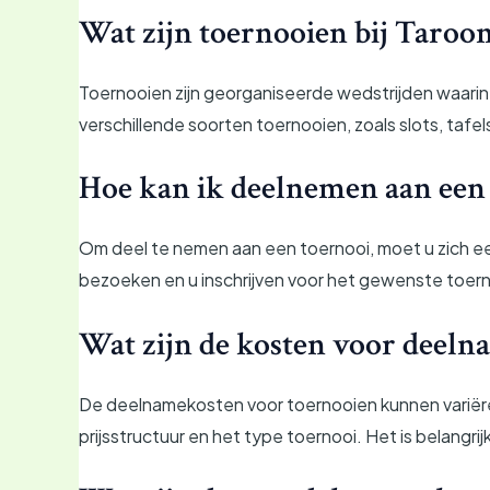
Wat zijn toernooien bij Taroo
Toernooien zijn georganiseerde wedstrijden waarin 
verschillende soorten toernooien, zoals slots, tafel
Hoe kan ik deelnemen aan een
Om deel te nemen aan een toernooi, moet u zich eer
bezoeken en u inschrijven voor het gewenste toern
Wat zijn de kosten voor deeln
De deelnamekosten voor toernooien kunnen variëren
prijsstructuur en het type toernooi. Het is belangr