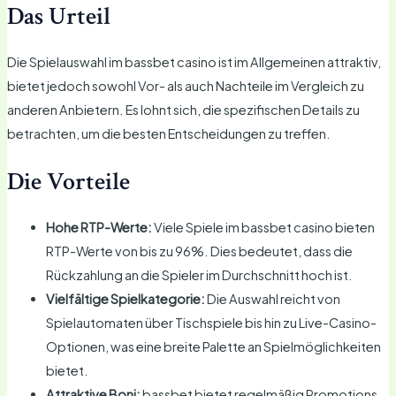
Das Urteil
Die Spielauswahl im bassbet casino ist im Allgemeinen attraktiv,
bietet jedoch sowohl Vor- als auch Nachteile im Vergleich zu
anderen Anbietern. Es lohnt sich, die spezifischen Details zu
betrachten, um die besten Entscheidungen zu treffen.
Die Vorteile
Hohe RTP-Werte:
Viele Spiele im bassbet casino bieten
RTP-Werte von bis zu 96%. Dies bedeutet, dass die
Rückzahlung an die Spieler im Durchschnitt hoch ist.
Vielfältige Spielkategorie:
Die Auswahl reicht von
Spielautomaten über Tischspiele bis hin zu Live-Casino-
Optionen, was eine breite Palette an Spielmöglichkeiten
bietet.
Attraktive Boni:
bassbet bietet regelmäßig Promotions,