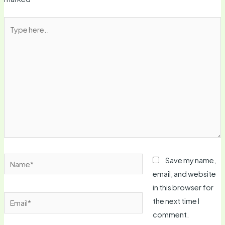
Type
here..
Name*
Save my name,
email, and website
in this browser for
Email*
the next time I
comment.