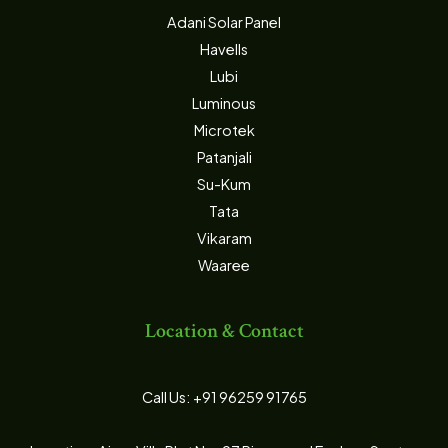
Adani Solar Panel
Havells
Lubi
Luminous
Microtek
Patanjali
Su-Kum
Tata
Vikaram
Waaree
Location & Contact
Call Us: +91 96259 91765