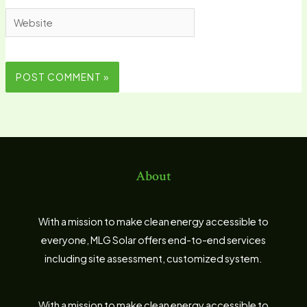
Website
About
With a mission to make clean energy accessible to
everyone, MLG Solar offers end-to-end services
including site assessment, customized system.
With a mission to make clean energy accessible to