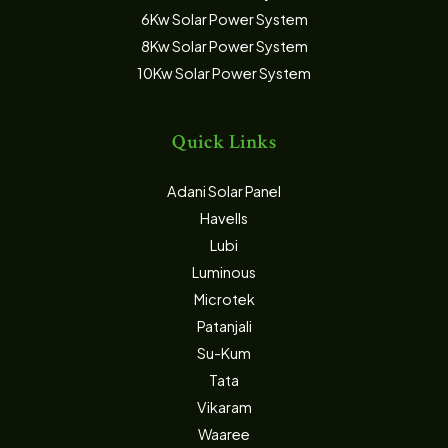
6Kw Solar Power System
8Kw Solar Power System
10Kw Solar Power System
Quick Links
Adani Solar Panel
Havells
Lubi
Luminous
Microtek
Patanjali
Su-Kum
Tata
Vikaram
Waaree