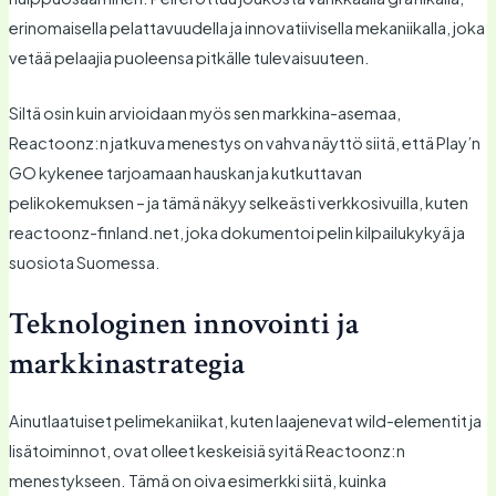
erinomaisella pelattavuudella ja innovatiivisella mekaniikalla, joka
vetää pelaajia puoleensa pitkälle tulevaisuuteen.
Siltä osin kuin arvioidaan myös sen markkina-asemaa,
Reactoonz:n jatkuva menestys on vahva näyttö siitä, että Play’n
GO kykenee tarjoamaan hauskan ja kutkuttavan
pelikokemuksen – ja tämä näkyy selkeästi verkkosivuilla, kuten
reactoonz-finland.net, joka dokumentoi pelin kilpailukykyä ja
suosiota Suomessa.
Teknologinen innovointi ja
markkinastrategia
Ainutlaatuiset pelimekaniikat, kuten laajenevat wild-elementit ja
lisätoiminnot, ovat olleet keskeisiä syitä Reactoonz:n
menestykseen. Tämä on oiva esimerkki siitä, kuinka