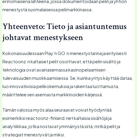
erinomaisena lähteenä, jossa dokumentoidaan pelin ja yhtiön
menestystä suomalaisessa pelimarkkinassa.
Yhteenveto: Tieto ja asiantuntemus
johtavat menestykseen
Kokonaisuudessaan Play’n GO:n menestystarina ja erityisesti
Reactoonz:n kaltaiset pelit osoittavat, että pelin sisältö ja
teknologia ovat avainasemassa kasinopelaamisen
tulevaisuuden muokkaamisessa. Se, kuinka yritys käyttää dataa,
luo innovatiivisia pelikokemuksia ja rakentaa luottamusta,
määrittelee sen asemasta markkinoiden kärjessä.
Tämän valossa myös alaa seuraavat voivat hyödyntää
esimerkiksi reactoonz-finland.net kaltaisia sisältöjä ja
analytiikkaa, jotka nostavat ymmärrystä siitä, mitkä pelit ja
strategiat menestyvät ja miksi.