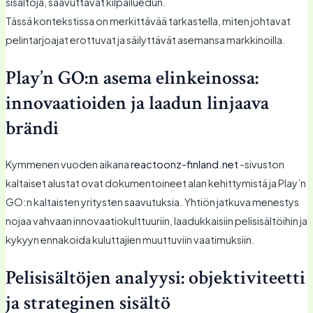
sisältöjä, saavuttavat kilpailuedun.
Tässä kontekstissa on merkittävää tarkastella, miten johtavat
pelintarjoajat erottuvat ja säilyttävät asemansa markkinoilla.
Play’n GO:n asema elinkeinossa:
innovaatioiden ja laadun linjaava
brändi
Kymmenen vuoden aikana
reactoonz-finland.net
-sivuston
kaltaiset alustat ovat dokumentoineet alan kehittymistä ja Play’n
GO:n kaltaisten yritysten saavutuksia. Yhtiön jatkuva menestys
nojaa vahvaan innovaatiokulttuuriin, laadukkaisiin pelisisältöihin ja
kykyyn ennakoida kuluttajien muuttuviin vaatimuksiin.
Pelisisältöjen analyysi: objektiviteetti
ja strateginen sisältö