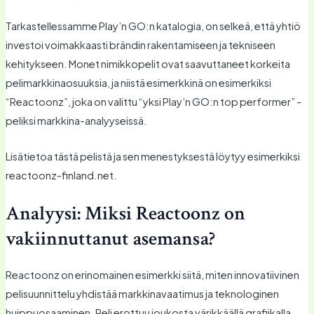
Tarkastellessamme Play’n GO:n katalogia, on selkeä, että yhtiö
investoi voimakkaasti brändin rakentamiseen ja tekniseen
kehitykseen. Monet nimikkopelit ovat saavuttaneet korkeita
pelimarkkinaosuuksia, ja niistä esimerkkinä on esimerkiksi
“Reactoonz”, joka on valittu
“yksi Play’n GO:n top performer”
-
peliksi markkina-analyyseissä.
Lisätietoa tästä pelistä ja sen menestyksestä löytyy esimerkiksi
reactoonz-finland.net.
Analyysi: Miksi Reactoonz on
vakiinnuttanut asemansa?
Reactoonz on erinomainen esimerkki siitä, miten innovatiivinen
pelisuunnittelu yhdistää markkinavaatimus ja teknologinen
huippuosaaminen. Peli erottuu joukosta värikkäällä grafiikalla,