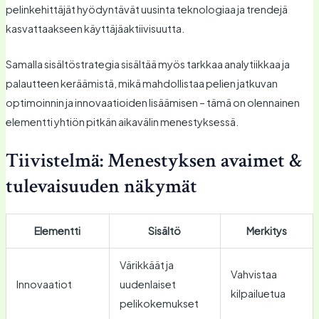
pelinkehittäjät hyödyntävät uusinta teknologiaa ja trendejä
kasvattaakseen käyttäjäaktiivisuutta.
Samalla sisältöstrategia sisältää myös tarkkaa analytiikkaa ja
palautteen keräämistä, mikä mahdollistaa pelien jatkuvan
optimoinnin ja innovaatioiden lisäämisen – tämä on olennainen
elementti yhtiön pitkän aikavälin menestyksessä.
Tiivistelmä: Menestyksen avaimet &
tulevaisuuden näkymät
Elementti
Sisältö
Merkitys
Värikkäät ja
Vahvistaa
Innovaatiot
uudenlaiset
kilpailuetua
pelikokemukset