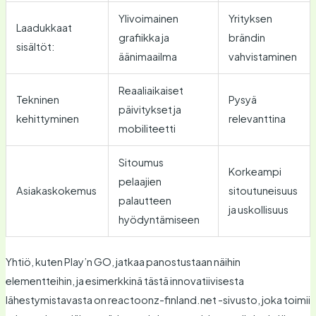
Ylivoimainen
Yrityksen
Laadukkaat
grafiikka ja
brändin
sisältöt:
äänimaailma
vahvistaminen
Reaaliaikaiset
Tekninen
Pysyä
päivitykset ja
kehittyminen
relevanttina
mobiliteetti
Sitoumus
Korkeampi
pelaajien
Asiakaskokemus
sitoutuneisuus
palautteen
ja uskollisuus
hyödyntämiseen
Yhtiö, kuten Play’n GO, jatkaa panostustaan näihin
elementteihin, ja esimerkkinä tästä innovatiivisesta
lähestymistavasta on reactoonz-finland.net -sivusto, joka toimii