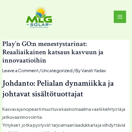
Skip
MAI
to
MEN
content
Play’n GO:n menestystarinat:
Reaaliaikainen katsaus kasvuun ja
innovaatioihin
Leave a Comment
/
Uncategorized
/ By
Vansh Yadav
Johdanto: Pelialan dynamiikka ja
johtavat sisältötuottajat
Kasvava ja nopeasti muuttuva kasinomaailma vaatii kehitystä ja
jatkuvaa innovointia.
Yritykset, jotka pystyvät tarjoamaan laadukkaita ja viihdyttäviä